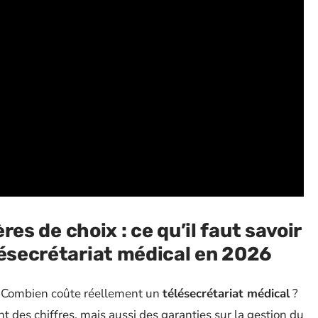
ères de choix : ce qu’il faut savoir
lésecrétariat médical en 2026
e. Combien coûte réellement un
télésecrétariat médical
?
t des chiffres, mais aussi des garanties sur la gestion du