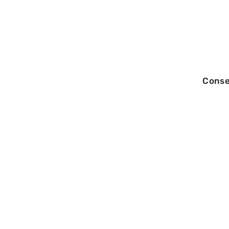
Conse
29/07/2026
Entre télésecrét
local : où se sit
.net ?