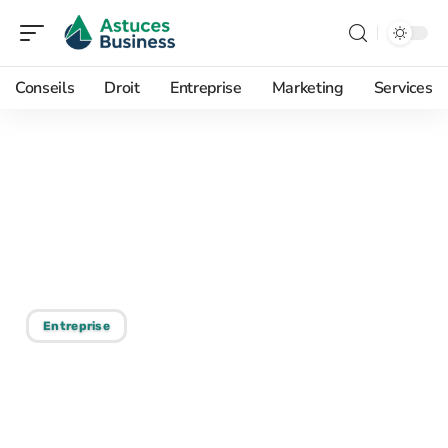
Conseils
Droit
Entreprise
Marketing
Services
31/07/2026
Fouineteau 5P pour PME
et indépendants : un outil
vraiment utile ?
Entreprise