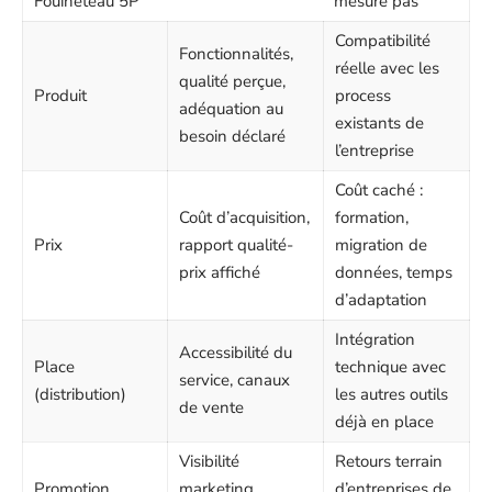
Fouineteau 5P
mesure pas
Compatibilité
Fonctionnalités,
réelle avec les
qualité perçue,
Produit
process
adéquation au
existants de
besoin déclaré
l’entreprise
Coût caché :
Coût d’acquisition,
formation,
Prix
rapport qualité-
migration de
prix affiché
données, temps
d’adaptation
Intégration
Accessibilité du
Place
technique avec
service, canaux
(distribution)
les autres outils
de vente
déjà en place
Visibilité
Retours terrain
Promotion
marketing,
d’entreprises de