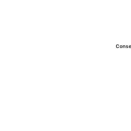
Conse
24/06/2026
Comment éviter 
d’une recherche
Suisse ?