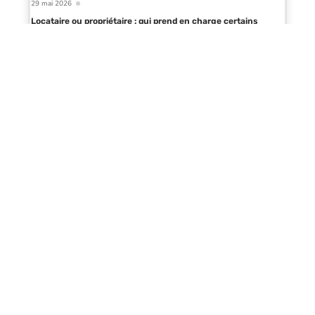
29 mai 2026
Locataire ou propriétaire : qui prend en charge certains
travaux électriques ?
Infos en live
22 juillet 2026
Ce que l’histoire de l’agence
Rezoactif révèle du marché
webmarketing