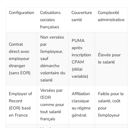
Configuration
Cotisations
Couverture
Complexité
sociales
santé
administrative
françaises
Non versées
PUMA
Contrat
par
après
direct avec
l’employeur,
inscription
Élevée pour
employeur
sauf
CPAM
le salarié
étranger
démarche
(délai
(sans EOR)
volontaire du
variable)
salarié
Versées par
Employer of
Affiliation
Faible pour le
l’EOR
Record
classique
salarié, coût
comme pour
(EOR) basé
au régime
pour
tout salarié
en France
général
l’employeur
français