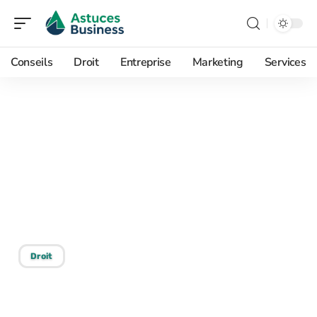
Conseils
Droit
Entreprise
Marketing
Services
07/05/2026
Full remote job France et
fiscalité : ce que vous
devez savoir avant de
signer
Droit