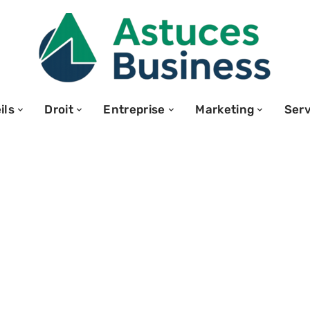
ils
Droit
Entreprise
Marketing
Serv
un challenge
 booste
s performances