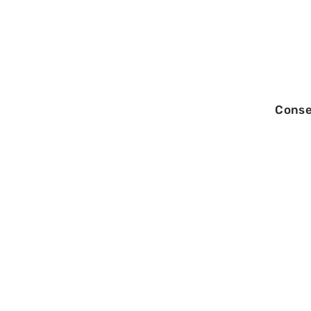
Conse
28/05/2026
Comment bâtir 
commercial qui
durablement le