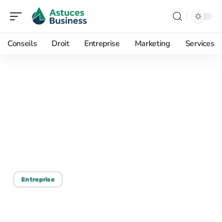
Conseils
Droit
Entreprise
Marketing
Services
11/06/2026
Comment mypizzadoor
Pro peut doper la
rentabilité de votre
pizzeria ?
Entreprise