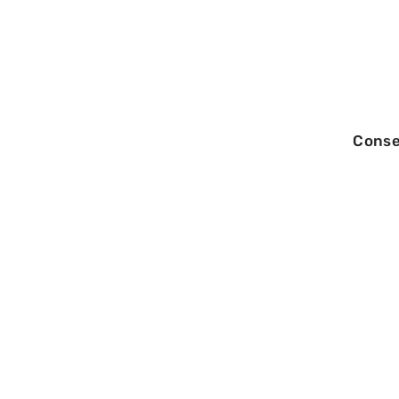
Conse
28/05/2026
Congé Trimestri
établissement so
pratique 2026