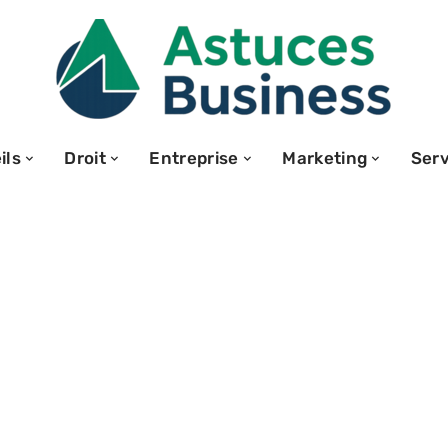
ils
Droit
Entreprise
Marketing
Serv
el en crèche ou
cial : guide