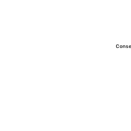
Conse
24/06/2026
Container d’occ
container neuf, 
son entreprise 