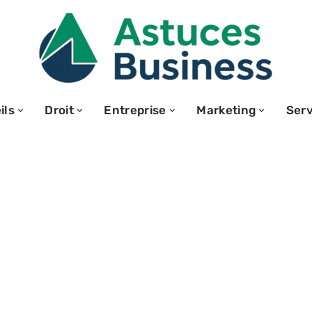
ils
Droit
Entreprise
Marketing
Serv
asion ou
que choisir pour
en 2026 ?