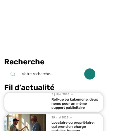
Recherche
Fil d’actualité
5 juillet 2026
Roll-up ou kakemono, deux
noms pour un même
support publicitaire
29 mai 2026
Locataire ou propriétaire :
qui prend en charge
certains travaux