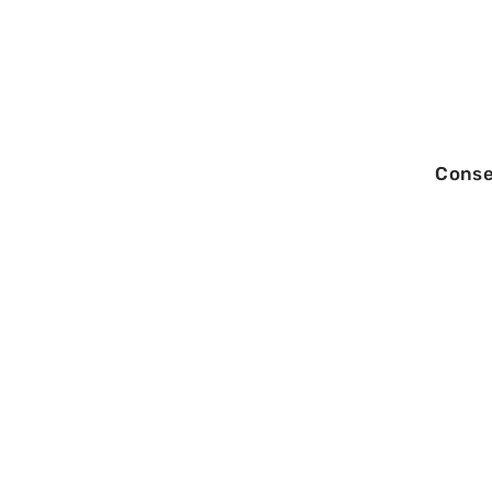
Conse
17/06/2026
Lettre pour rup
conventionnelle
out : comment p