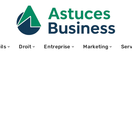
ils
Droit
Entreprise
Marketing
Serv
ture
 cdi après burn-
rotéger votre