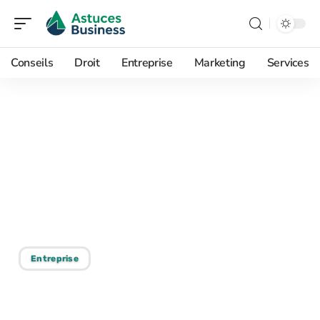
Conseils
Droit
Entreprise
Marketing
Services
03/07/2026
Desk RH en pratique :
parcours complet d’un
salarié, de l’embauche à la
paie
Entreprise