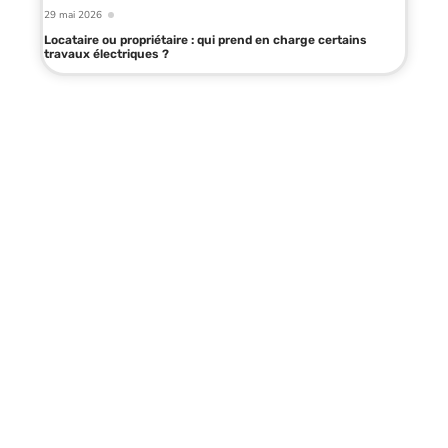
29 mai 2026
Locataire ou propriétaire : qui prend en charge certains
travaux électriques ?
Infos en live
10 mars 2026
Chaîne d’approvisionnement :
fonctionnement et enjeux clés