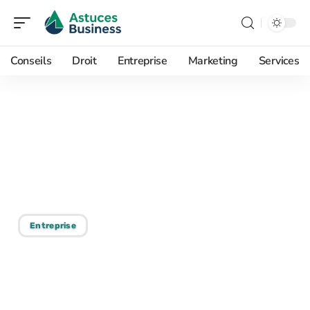
Conseils
Droit
Entreprise
Marketing
Services
12/06/2026
Et si btp-chantier.fr
transformait votre suivi
de chantier en profit ?
Entreprise