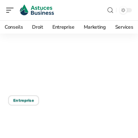
Conseils
Droit
Entreprise
Marketing
Services
08/05/2026
Formation NoCode : le
guide pour se lancer sans
écrire une ligne de code
Entreprise