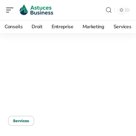
Conseils
Droit
Entreprise
Marketing
Services
10/05/2026
Interopérabilité radio :
comment tacticom
simplifie vos
communications de crise
?
Services