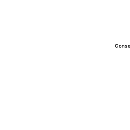
Conse
29/05/2026
Stratégies de d
comment choisi
domination par l