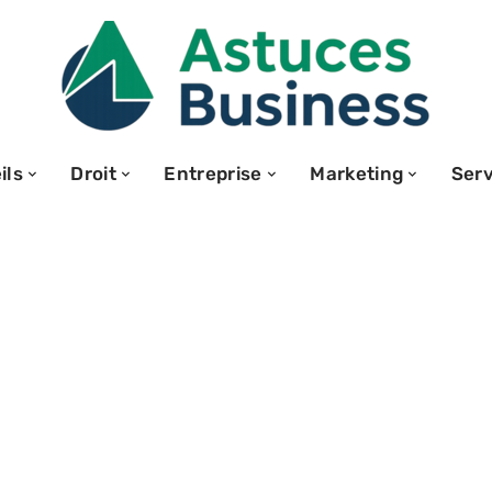
ils
Droit
Entreprise
Marketing
Serv
omaines :
r entre
es coûts et